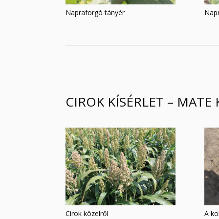
Napraforgó tányér
Napr
CIROK KÍSÉRLET – MATE
Cirok közelről
A ko