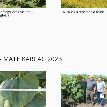
aforgó virágzásban –
KA-26-os a repcetábla fölött
gfalva
– MATE KARCAG 2023