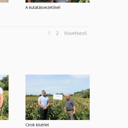
A kutatásvezetővel
1
2
Következő
Cirok kísérlet