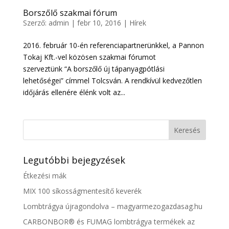
Borszőlő szakmai fórum
Szerző:
admin
|
febr 10, 2016
|
Hírek
2016. február 10-én referenciapartnerünkkel, a Pannon
Tokaj Kft.-vel közösen szakmai fórumot
szerveztünk “A borszőlő új tápanyagpótlási
lehetőségei” címmel Tolcsván. A rendkívül kedvezőtlen
időjárás ellenére élénk volt az...
Legutóbbi bejegyzések
Étkezési mák
MIX 100 síkosságmentesítő keverék
Lombtrágya újragondolva – magyarmezogazdasag.hu
CARBONBOR® és FUMAG lombtrágya termékek az