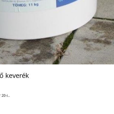
ő keverék
0-i...