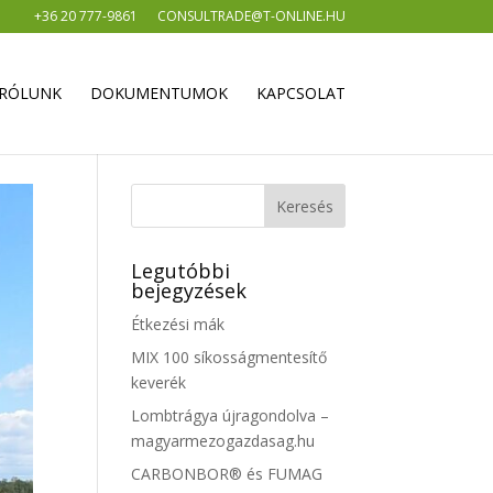
+36 20 777-9861
CONSULTRADE@T-ONLINE.HU
RÓLUNK
DOKUMENTUMOK
KAPCSOLAT
Legutóbbi
bejegyzések
Étkezési mák
MIX 100 síkosságmentesítő
keverék
Lombtrágya újragondolva –
magyarmezogazdasag.hu
CARBONBOR® és FUMAG